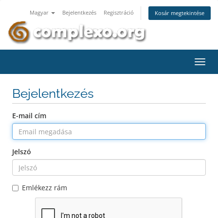
Magyar
Bejelentkezés
Regisztráció
Kosár megtekintése
Váltá
a
navig
Bejelentkezés
E-mail cím
Jelszó
Emlékezz rám