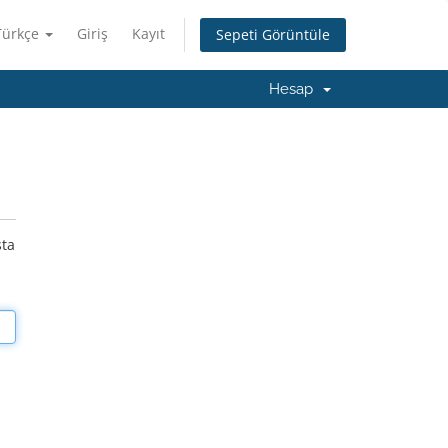
Türkçe
Giriş
Kayıt
Sepeti Görüntüle
Hesap
sta