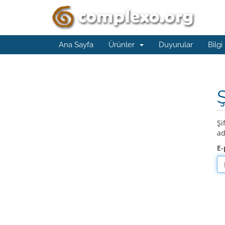
Ana Sayfa
Ürünler
Duyurular
Bilgi
Şi
ad
E-