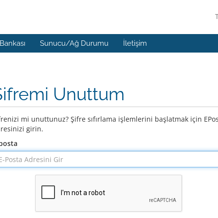
 Bankası
Sunucu/Ağ Durumu
İletişim
Şifremi Unuttum
frenizi mi unuttunuz? Şifre sıfırlama işlemlerini başlatmak için EPo
resinizi girin.
posta