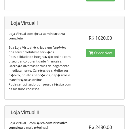
Loja Virtual I
Loja Virtual com
�rea administrativa
R$ 1620.00
completa
Sua Loja Virtual � criada em fun��o
dos seus produtos e servi�os.
Order Now
Possibilidade de integra��o online com
o seu banco ou entidade financeira.
Ofere�a diversas formas de pagamento
imediatamente. Cart�es de cr�dito ou
d�bito, boletos banc�rios, dep�sitos e
transfer�ncias online.
Pode ser utilizado por pessoa f�sica com
os mesmos recursos.
Loja Virtual II
Loja Virtual II com
�rea administrativa
R$ 2480.00
completa
e mais p�ginas!