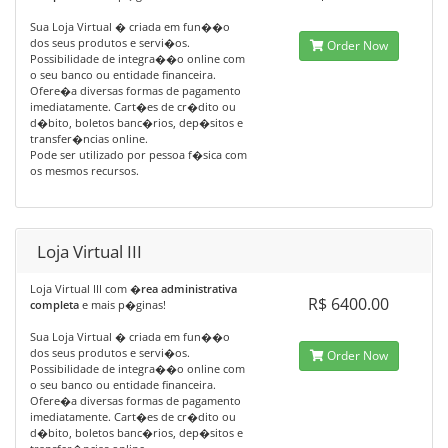
Sua Loja Virtual � criada em fun��o
dos seus produtos e servi�os.
Order Now
Possibilidade de integra��o online com
o seu banco ou entidade financeira.
Ofere�a diversas formas de pagamento
imediatamente. Cart�es de cr�dito ou
d�bito, boletos banc�rios, dep�sitos e
transfer�ncias online.
Pode ser utilizado por pessoa f�sica com
os mesmos recursos.
Loja Virtual III
Loja Virtual III com
�rea administrativa
R$ 6400.00
completa
e mais p�ginas!
Sua Loja Virtual � criada em fun��o
dos seus produtos e servi�os.
Order Now
Possibilidade de integra��o online com
o seu banco ou entidade financeira.
Ofere�a diversas formas de pagamento
imediatamente. Cart�es de cr�dito ou
d�bito, boletos banc�rios, dep�sitos e