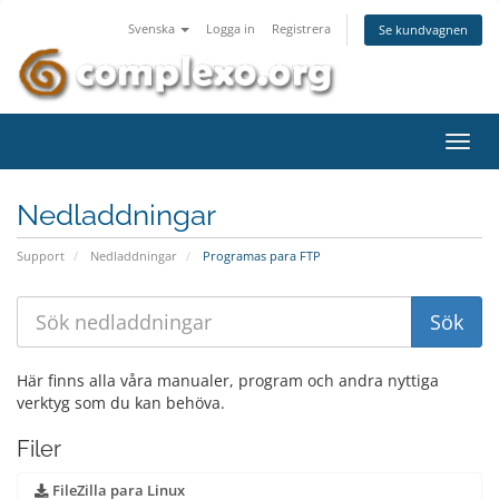
Svenska
Logga in
Registrera
Se kundvagnen
Växla
navig
Nedladdningar
Support
Nedladdningar
Programas para FTP
Här finns alla våra manualer, program och andra nyttiga
verktyg som du kan behöva.
Filer
FileZilla para Linux